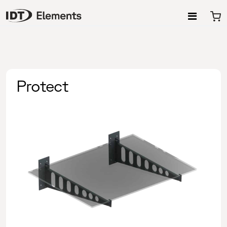
M
Protect