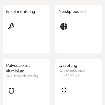
Enkel montering
Norskprodusert
Pulverlakkert
Lyssetting
Kan leveres med
aluminium
LED IP 65 lys
Vedlikeholdsvennlig