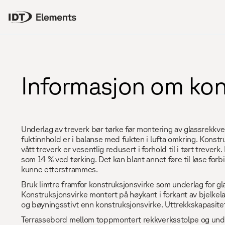
Informasjon om ko
Underlag av treverk bør tørke før montering av glassrekkverk
fuktinnhold er i balanse med fukten i lufta omkring. Konstru
vått treverk er vesentlig redusert i forhold til i tørt treve
som 14 % ved tørking. Det kan blant annet føre til løse forb
kunne etterstrammes.
Bruk limtre framfor konstruksjonsvirke som underlag for gla
Konstruksjonsvirke montert på høykant i forkant av bjelkela
og bøyningsstivt enn konstruksjonsvirke. Uttrekkskapasitet 
Terrassebord mellom toppmontert rekkverksstolpe og under