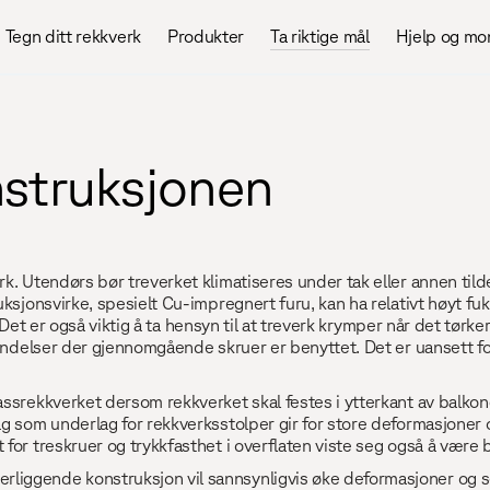
Tegn ditt rekkverk
Produkter
Ta riktige mål
Hjelp og mo
nstruksjonen
. Utendørs bør treverket klimatiseres under tak eller annen tildekk
ksjonsvirke, spesielt Cu-impregnert furu, kan ha relativt høyt fukt
rk. Det er også viktig å ta hensyn til at treverk krymper når det tø
indelser der gjennomgående skruer er benyttet. Det er uansett fornu
ssrekkverket dersom rekkverket skal festes i ytterkant av balkong
g som underlag for rekkverksstolper gir for store deformasjoner o
for treskruer og trykkfasthet i overflaten viste seg også å være 
liggende konstruksjon vil sannsynligvis øke deformasjoner og se