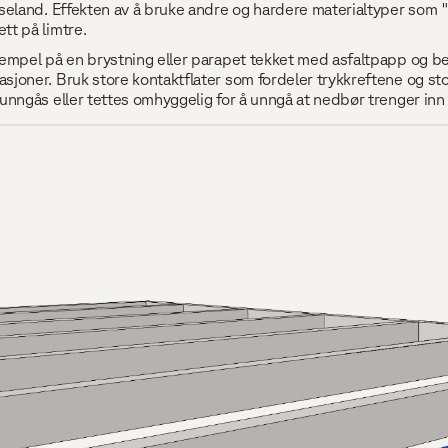
eland. Effekten av å bruke andre og hardere materialtyper som "
tt på limtre.
empel på en brystning eller parapet tekket med asfaltpapp og b
oner. Bruk store kontaktflater som fordeler trykkreftene og sto
nngås eller tettes omhyggelig for å unngå at nedbør trenger inn