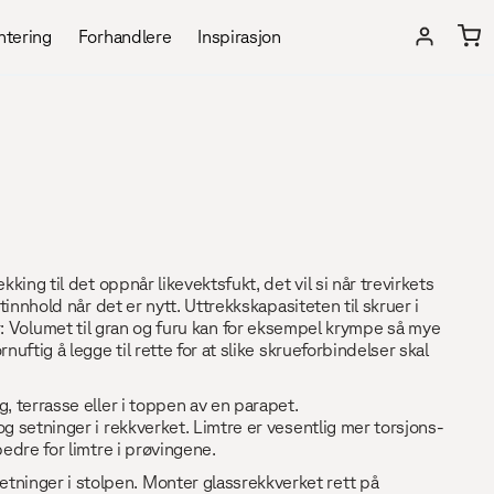
M
Min konto
ntering
Forhandlere
Inspirasjon
ing til det oppnår likevektsfukt, det vil si når trevirkets
innhold når det er nytt. Uttrekkskapasiteten til skruer i
rker: Volumet til gran og furu kan for eksempel krympe så mye
ftig å legge til rette for at slike skrueforbindelser skal
, terrasse eller i toppen av en parapet.
g setninger i rekkverket. Limtre er vesentlig mer torsjons-
bedre for limtre i prøvingene.
tninger i stolpen. Monter glassrekkverket rett på